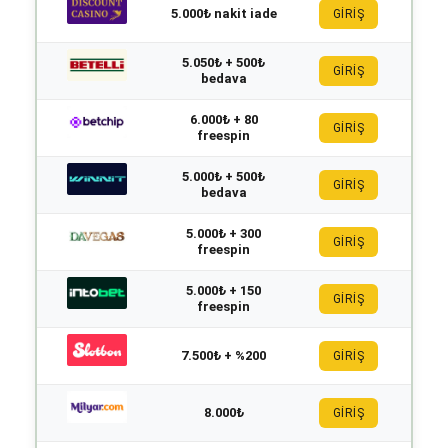
5.000₺ nakit iade
GİRİŞ
5.050₺ + 500₺
GİRİŞ
bedava
6.000₺ + 80
GİRİŞ
freespin
5.000₺ + 500₺
GİRİŞ
bedava
5.000₺ + 300
GİRİŞ
freespin
5.000₺ + 150
GİRİŞ
freespin
7.500₺ + %200
GİRİŞ
8.000₺
GİRİŞ