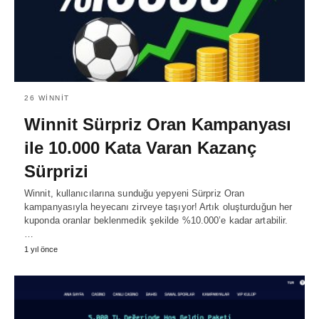
26 WINNIT
Winnit Sürpriz Oran Kampanyası
ile 10.000 Kata Varan Kazanç
Sürprizi
Winnit, kullanıcılarına sunduğu yepyeni Sürpriz Oran
kampanyasıyla heyecanı zirveye taşıyor! Artık oluşturduğun her
kuponda oranlar beklenmedik şekilde %10.000’e kadar artabilir.
…
1 yıl önce