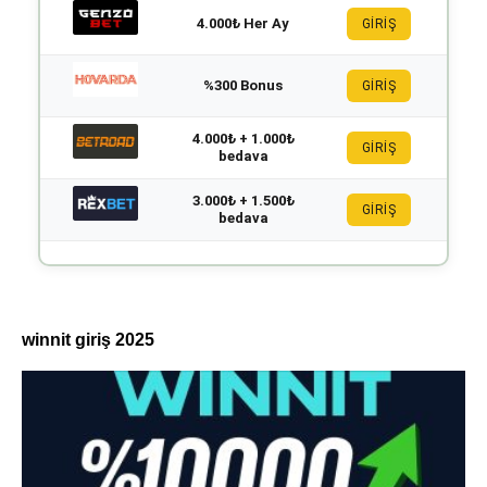
4.000₺ Her Ay
GİRİŞ
%300 Bonus
GİRİŞ
4.000₺ + 1.000₺
GİRİŞ
bedava
3.000₺ + 1.500₺
GİRİŞ
bedava
winnit giriş 2025