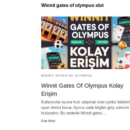
Winnit gates of olympus slot
WINNIT GATES OF OLYMPUS
Winnit Gates Of Olympus Kolay
Erişim
Kullanıcılar oyuna hızlı ulaşmak ister çünkü bekle
oyun ritmini bozar. Ayrıca sade bilgiler giriş sürecini
hızlandırır. Bu nedenle Winnit gates…
8 ay önce