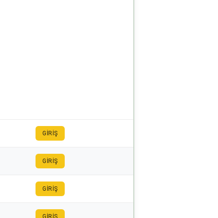
GİRİŞ
GİRİŞ
GİRİŞ
GİRİŞ