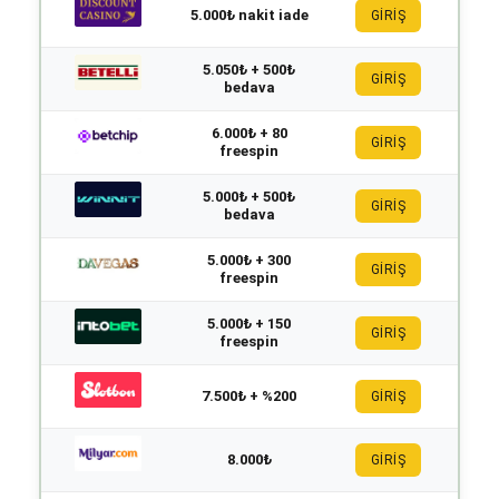
5.000₺ nakit iade
GİRİŞ
5.050₺ + 500₺
GİRİŞ
bedava
6.000₺ + 80
GİRİŞ
freespin
5.000₺ + 500₺
GİRİŞ
bedava
5.000₺ + 300
GİRİŞ
freespin
5.000₺ + 150
GİRİŞ
freespin
7.500₺ + %200
GİRİŞ
8.000₺
GİRİŞ