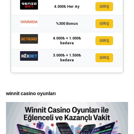
4.000₺ Her Ay
GİRİŞ
%300 Bonus
GİRİŞ
4.000₺ + 1.000₺
GİRİŞ
bedava
3.000₺ + 1.500₺
GİRİŞ
bedava
winnit casino oyunları