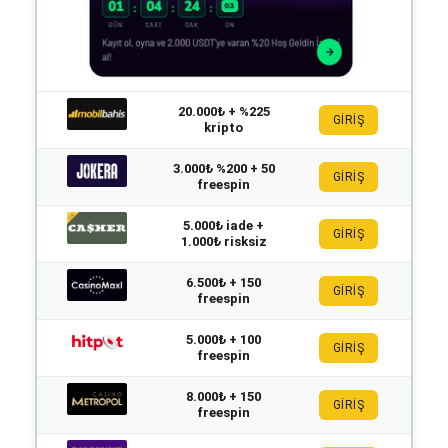
20.000₺ + %225
GİRİŞ
kripto
3.000₺ %200 + 50
GİRİŞ
freespin
5.000₺ iade +
GİRİŞ
1.000₺ risksiz
6.500₺ + 150
GİRİŞ
freespin
5.000₺ + 100
GİRİŞ
freespin
8.000₺ + 150
GİRİŞ
freespin