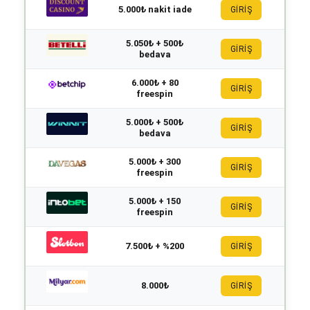
5.000₺ nakit iade
GİRİŞ
5.050₺ + 500₺
GİRİŞ
bedava
6.000₺ + 80
GİRİŞ
freespin
5.000₺ + 500₺
GİRİŞ
bedava
5.000₺ + 300
GİRİŞ
freespin
5.000₺ + 150
GİRİŞ
freespin
7.500₺ + %200
GİRİŞ
8.000₺
GİRİŞ