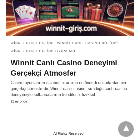
WINNIT CANLI CASINO
WINNIT CANLI CASINO BÖLÜMÜ
WINNIT CANLI CASINO OYUNLARI
Winnit Canlı Casino Deneyimi
Gerçekçi Atmosfer
Casino oyunlarının cazibesini artıran en önemli unsurlardan biri
gerçekçi atmosferdir. Winnit canlı casino, sunduğu canlı casino
deneyimiyle kullanıcılarının kendilerini fiziksel…
11 ay önce
All Rights Reserved