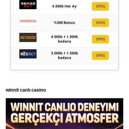
4.000₺ Her Ay
GİRİŞ
%300 Bonus
GİRİŞ
4.000₺ + 1.000₺
GİRİŞ
bedava
3.000₺ + 1.500₺
GİRİŞ
bedava
winnit canlı casino