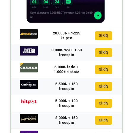
20.000₺ + %225
GİRİŞ
kripto
3.000₺ %200 + 50
GİRİŞ
freespin
5.000₺ iade +
GİRİŞ
1.000₺ risksiz
6.500₺ + 150
GİRİŞ
freespin
5.000₺ + 100
GİRİŞ
freespin
8.000₺ + 150
GİRİŞ
freespin