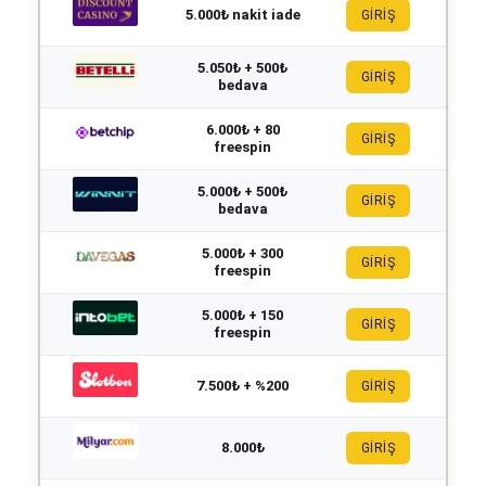
5.000₺ nakit iade
GİRİŞ
5.050₺ + 500₺
GİRİŞ
bedava
6.000₺ + 80
GİRİŞ
freespin
5.000₺ + 500₺
GİRİŞ
bedava
5.000₺ + 300
GİRİŞ
freespin
5.000₺ + 150
GİRİŞ
freespin
7.500₺ + %200
GİRİŞ
8.000₺
GİRİŞ