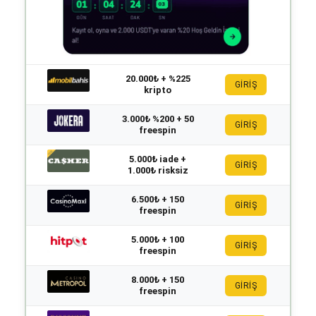
20.000₺ + %225
GİRİŞ
kripto
3.000₺ %200 + 50
GİRİŞ
freespin
5.000₺ iade +
GİRİŞ
1.000₺ risksiz
6.500₺ + 150
GİRİŞ
freespin
5.000₺ + 100
GİRİŞ
freespin
8.000₺ + 150
GİRİŞ
freespin