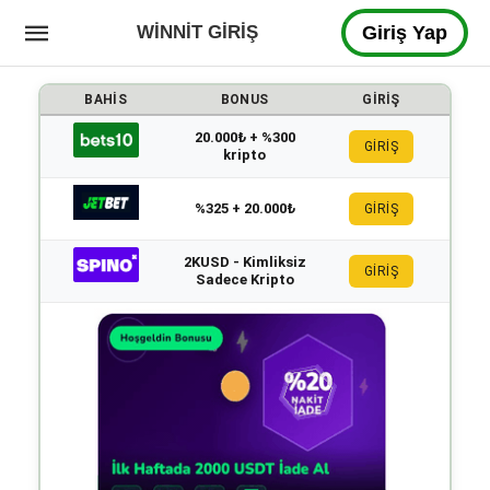
WINNIT GIRIŞ
Giriş Yap
BAHIS
BONUS
GIRIŞ
20.000₺ + %300
GİRİŞ
kripto
%325 + 20.000₺
GİRİŞ
2KUSD - Kimliksiz
GİRİŞ
Sadece Kripto