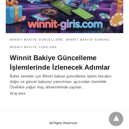
WINNIT BAKIYE GÜNCELLEME
WINNIT BAKIYE SORUNU
WINNIT BAKIYE YENILEME
Winnit Bakiye Güncelleme
İşlemlerinde İzlenecek Adımlar
Bahis severler için Winnit bakiye güncelleme işlemi hesabın
doğru ve güncel bakiyeyi yansıtması açısından önemlidir.
Özellikle yoğun maç dönemlerinde yapılan…
10 ay önce
All Rights Reserved