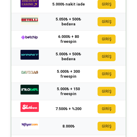
5.000₺ nakit iade
GİRİŞ
5.050₺ + 500₺
GİRİŞ
bedava
6.000₺ + 80
GİRİŞ
freespin
5.000₺ + 500₺
GİRİŞ
bedava
5.000₺ + 300
GİRİŞ
freespin
5.000₺ + 150
GİRİŞ
freespin
7.500₺ + %200
GİRİŞ
8.000₺
GİRİŞ