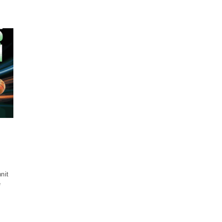
nit
e