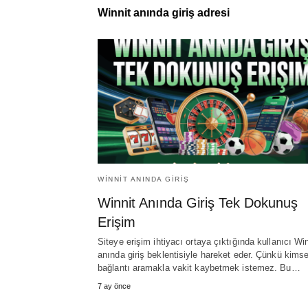
Winnit anında giriş adresi
WINNIT ANINDA GIRIŞ
Winnit Anında Giriş Tek Dokunuş
Erişim
Siteye erişim ihtiyacı ortaya çıktığında kullanıcı Win
anında giriş beklentisiyle hareket eder. Çünkü kims
bağlantı aramakla vakit kaybetmek istemez. Bu…
7 ay önce