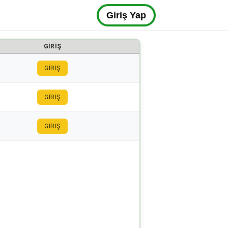
Giriş Yap
GIRIŞ
GİRİŞ
GİRİŞ
GİRİŞ