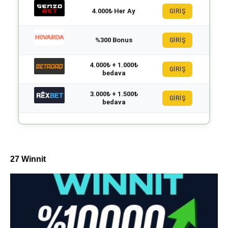
4.000₺ Her Ay
GİRİŞ
%300 Bonus
GİRİŞ
4.000₺ + 1.000₺
GİRİŞ
bedava
3.000₺ + 1.500₺
GİRİŞ
bedava
27 Winnit